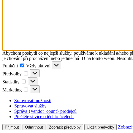
Abychom poskytli co nejlepší služby, používáme k ukládání a/nebo př
je chování při procházení nebo jedinečná ID na tomto webu. Nesouhlas
Funkční
Funkční
Vždy aktivní
Předvolby
Předvolby
Statistiky
Statistiky
Marketing
Marketing
Spravovat možnosti
Spravovat služby
Správa {vendor_count} prodejců
Přečtěte si více o těchto účelech
Zobrazi
Přijmout
Odmítnout
Zobrazit předvolby
Uložit předvolby