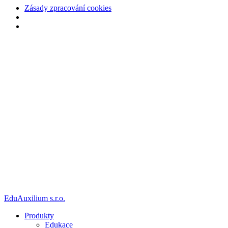
Zásady zpracování cookies
Přejít
k
obsahu
EduAuxilium s.r.o.
Produkty
Edukace